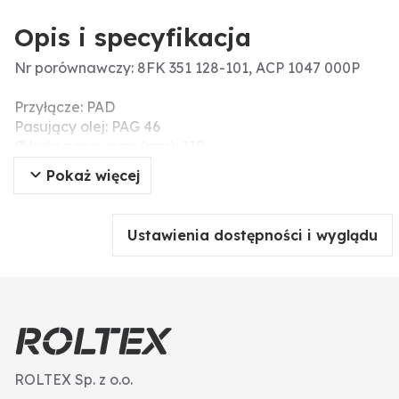
Opis i specyfikacja
Nr porównawczy: 8FK 351 128-101, ACP 1047 000P
Przyłącze: PAD
Pasujący olej: PAG 46
Ø koła pasowego (mm): 119
Liczba rowków: 6
Pokaż więcej
Napięcie nominalne (V): 12
Czynnik chłodniczy: R 134a
Ustawienia dostępności i wyglądu
ROLTEX Sp. z o.o.