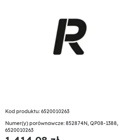
Kod produktu: 6520010263
Numer(y) porównawcze: 852874N, QP08-1388,
6520010263
1 414,08 zł