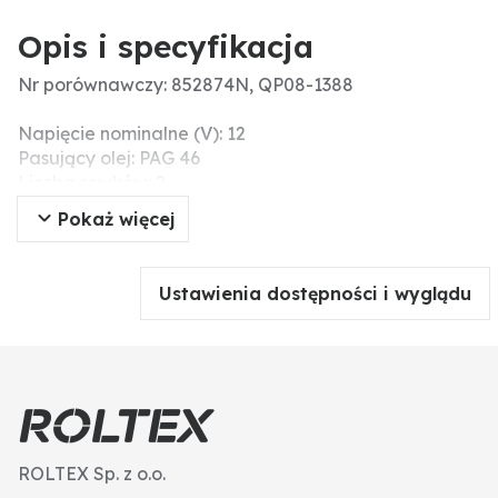
Opis i specyfikacja
Nr porównawczy: 852874N, QP08-1388
Napięcie nominalne (V): 12
Pasujący olej: PAG 46
Liczba rowków: 2
Czynnik chłodniczy: R 134a
Pokaż więcej
Ø koła pasowego (mm): 135
Mocowanie: EM
Ilość oleju (ccm): 180
Ustawienia dostępności i wyglądu
ROLTEX Sp. z o.o.