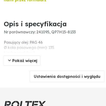
Opis i specyfikacja
Nr porównawczy: 241095, QP7H15-8133
Pasujący olej: PAG 46
Ø koła pasowego (mm): 135
Liczba rowków: 1
Napięcie nominalne (V): 24
Pokaż więcej
Czynnik chłodniczy: R 134a
Ilość oleju (ccm): 200
Ustawienia dostępności i wyglądu