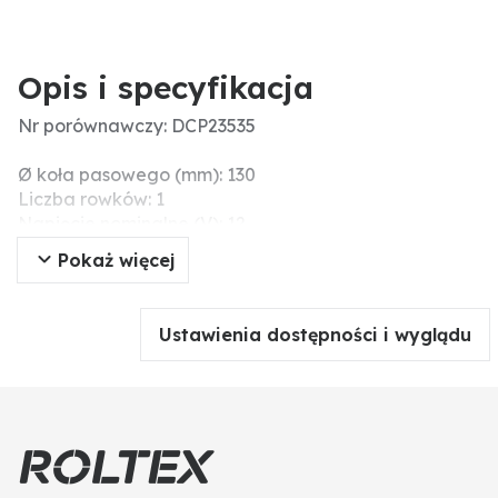
Opis i specyfikacja
Nr porównawczy: DCP23535
Ø koła pasowego (mm): 130
Liczba rowków: 1
Napięcie nominalne (V): 12
Mocowanie: DM
Pokaż więcej
Czynnik chłodniczy: R 134a
Ilość oleju (ccm): 220
Pasujący olej: ND-oil 8
Ustawienia dostępności i wyglądu