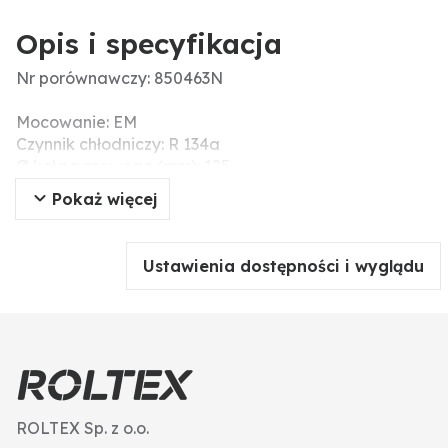
Opis i specyfikacja
Nr porównawczy: 850463N
Mocowanie: EM
Czynnik chłodniczy: R 134a
Ø koła pasowego (mm): 125
Liczba rowków: 2
Pokaż więcej
Napięcie nominalne (V): 12
Ustawienia dostępności i wyglądu
ROLTEX Sp. z o.o.