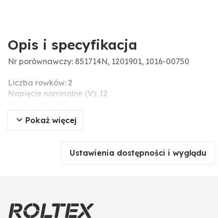
Opis i specyfikacja
Nr porównawczy: 851714N, 1201901, 1016-00750
Liczba rowków: 2
Napięcie nominalne (V): 12
Mocowanie: EM
Ilość oleju (ccm): 210
Pokaż więcej
Ø koła pasowego (mm): 121
Dodatkowe informacje: Należy pamiętać o
stosowaniu odpowiedniej ilości i typu oleju.
Ustawienia dostępności i wyglądu
Spuścić olej ze sprężarki i ponownie napełnić
odpowiednią ilością oleju, aby zapewnić zachowanie
ilości zalecanej przez producenta. Należy również
zawsze przestrzegać zaleceń dotyczących ilości i
rodzaju oleju zalecanych przez producenta. Bardzo
ważne jest, aby nie mieszać różnych rodzajów oleju.