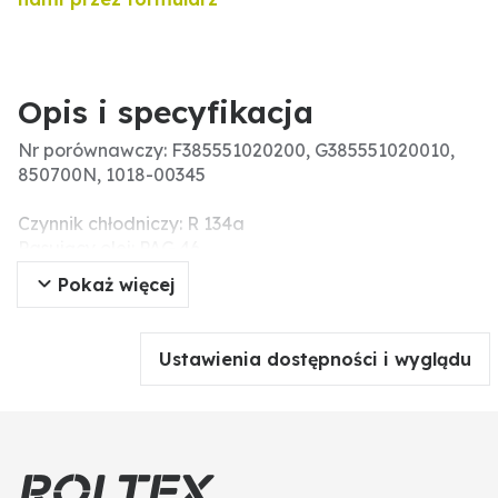
Opis i specyfikacja
Nr porównawczy: F385551020200, G385551020010,
850700N, 1018-00345
Czynnik chłodniczy: R 134a
Pasujący olej: PAG 46
Liczba rowków: 1
Pokaż więcej
Napięcie nominalne (V): 12
Ilość oleju (ccm): 180
Ø koła pasowego (mm): 137
Ustawienia dostępności i wyglądu