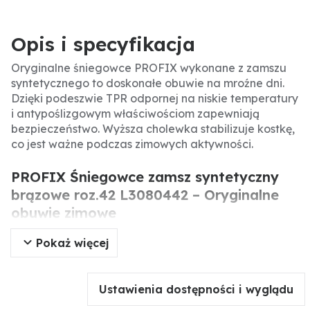
Opis i specyfikacja
Oryginalne śniegowce PROFIX wykonane z zamszu
syntetycznego to doskonałe obuwie na mroźne dni.
Dzięki podeszwie TPR odpornej na niskie temperatury
i antypoślizgowym właściwościom zapewniają
bezpieczeństwo. Wyższa cholewka stabilizuje kostkę,
co jest ważne podczas zimowych aktywności.
PROFIX Śniegowce zamsz syntetyczny
brązowe roz.42 L3080442 – Oryginalne
obuwie zimowe
Pokaż więcej
Oryginalne śniegowce PROFIX to solidne obuwie
zimowe wykonane z zamszu syntetycznego,
przeznaczone do noszenia w trudnych warunkach
Ustawienia dostępności i wyglądu
atmosferycznych. Podeszwa TPR jest odporna na
niskie temperatury i nie pęka na mrozie, a jej