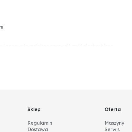
mi
 i zapewnia mniejsze straty niż styki nieobrobione
Sklep
Oferta
Regulamin
Maszyny
Dostawa
Serwis