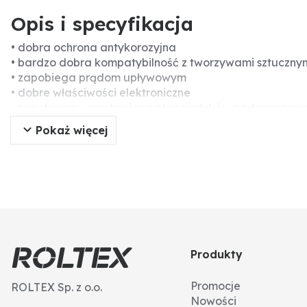
Opis i specyfikacja
• dobra ochrona antykorozyjna
• bardzo dobra kompatybilność z tworzywami sztuczny
• zapobiega prądom upływowym
• dobre właściwości elektroniczne
• zapobiega wzrostowi rezystancji styków podczas pracy
Pokaż więcej
Produkty
Promocje
ROLTEX Sp. z o.o.
Nowości