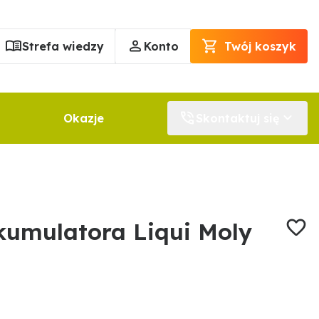
Strefa wiedzy
Konto
Twój koszyk
Okazje
Skontaktuj się
umulatora Liqui Moly