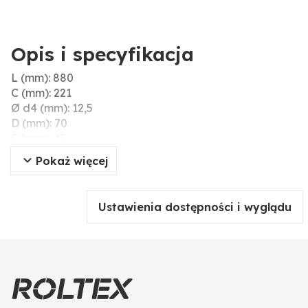
Opis i specyfikacja
L (mm): 880
C (mm): 221
Ø d4 (mm): 12,5
D (mm): 70
E (mm): 45
Wskazówki montażowe: Nie należy dokręcać śrub i
Pokaż więcej
nakrętek za pomocą narzędzi pneumatycznych,
ponieważ może to prowadzić do uszkodzenia części
robocze (pęknięcia naprężeniowe).
Ustawienia dostępności i wyglądu
d3 (mm): 12,5
A (mm): 130
Liczba otworów: 4
Ø d2 (mm): 20
B (mm): 205
Ø d1 (mm): 24