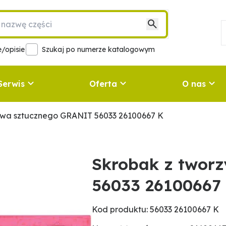
/opisie
Szukaj po numerze katalogowym
Serwis
Oferta
O nas
ywa sztucznego GRANIT 56033 26100667 K
Skrobak z twor
56033 26100667
Kod produktu: 56033 26100667 K