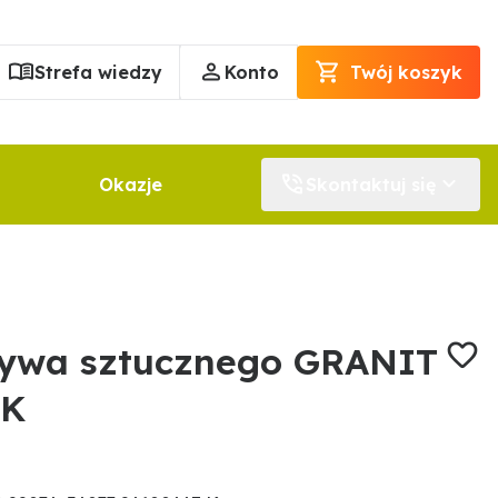
Strefa wiedzy
Konto
Twój koszyk
Okazje
Skontaktuj się
zywa sztucznego GRANIT
 K