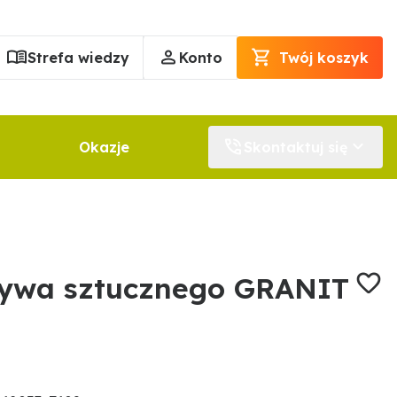
Strefa wiedzy
Konto
Twój koszyk
Okazje
Skontaktuj się
zywa sztucznego GRANIT