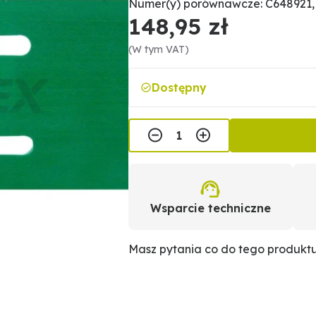
Numer(y) porównawcze: C648921,
148,95 zł
(W tym VAT)
Dostępny
Wsparcie techniczne
Masz pytania co do tego produkt