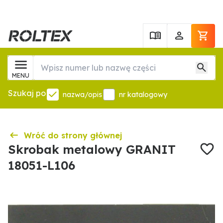
MENU
Szukaj po
nazwa/opis
nr katalogowy
Wróć do strony głównej
Skrobak metalowy GRANIT
18051-L106