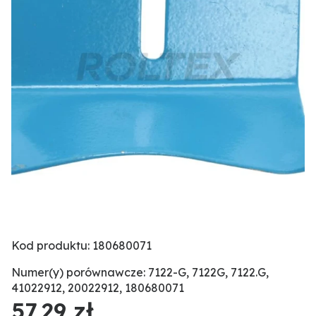
Kod produktu: 180680071
Numer(y) porównawcze: 7122-G, 7122G, 7122.G,
41022912, 20022912, 180680071
57,29 zł