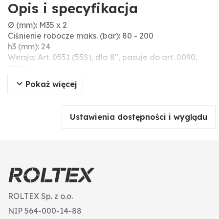
Opis i specyfikacja
Ø (mm): M35 x 2
Ciśnienie robocze maks. (bar): 80 - 200
h3 (mm): 24
Wersja: Art. 0551 (55S), dla 8", pasuje do art. 0090,
0100
h2 (mm): 271
Pokaż więcej
H (mm): 333
Gwint: M35 x 2
h1 (mm): 240
Ustawienia dostępności i wyglądu
Dodatkowe informacje: Zakres temperatur -30° do
+80°C
Gwint przyłączeniowy M18 x 1,5
ROLTEX Sp. z o.o.
NIP 564-000-14-88