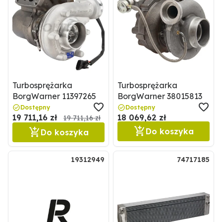
Turbosprężarka
Turbosprężarka
BorgWarner 11397265
BorgWarner 38015813
Dostępny
Dostępny
19 711,16 zł
18 069,62 zł
19 711,16 zł
Do koszyka
Do koszyka
19312949
74717185