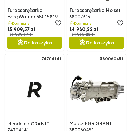
Turbosprężarka
Turbosprężarka Holset
BorgWarner 38015819
38007313
Dostępny
Dostępny
15 909,57 zł
14 960,22 zł
15 909,57 zł
14 960,22 zł
Do koszyka
Do koszyka
74704141
380060451
Moduł EGR GRANIT
chłodnica GRANIT
380060451
74704141