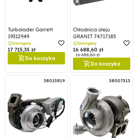
Chłodnica oleju
Turbolader Garrett
GRANIT 74717185
19312949
Dostępny
Dostępny
16 688,60 zł
17 715,35 zł
16 688,60 zł
Do koszyka
Do koszyka
38015819
38007313