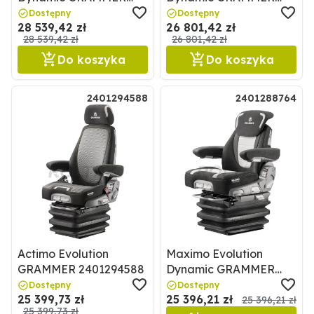
12053013
11984563
Dostępny
Dostępny
28 539,42 zł
26 801,42 zł
28 539,42 zł
26 801,42 zł
Do koszyka
Do koszyka
2401294588
2401288764
Actimo Evolution
Maximo Evolution
GRAMMER 2401294588
Dynamic GRAMMER
2401288764
Dostępny
Dostępny
25 399,73 zł
25 396,21 zł
25 396,21 zł
25 399,73 zł