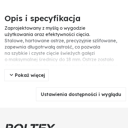
Opis i specyfikacja
Zaprojektowany z myślą o wygodzie
użytkowania oraz efektywności cięcia.
Stalowe, hartowane ostrze, precyzyjnie szlifowane,
zapewnia długotrwałą ostrość, co pozwala
na szybkie i czyste cięcie świeżych gałęzi
o maksymalnej średnicy do 18 mm. Ostrze zostało
dodatkowo pokryte specjalną powłoką redukującą
tarcie, co zwiększa wydajność pracy i
Pokaż więcej
zapewnia odporność na korozję. Co więcej, trwała
rękojeść z tworzywa FiberComp doskonale leży w
dłoni, co sprawia, że sekator jest wygodny nawet
Ustawienia dostępności i wyglądu
przy długotrwałym użytkowaniu.