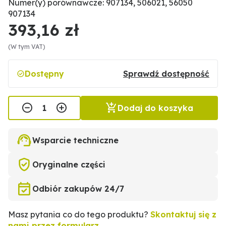
Numer(y) porównawcze: 907134, 506021, 56050
907134
393,16 zł
(W tym VAT)
Dostępny
Sprawdź dostępność
Dodaj do koszyka
Wsparcie techniczne
Oryginalne części
Odbiór zakupów 24/7
Masz pytania co do tego produktu?
Skontaktuj się z
nami przez formularz