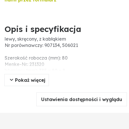
Opis i specyfikacja
lewy, skręcony, z kabłąkiem
Nr porównawczy: 907134, 506021
Szerokość robocza (mm): 80
Menke-Nr.: 231320
Wymiary (mm): 385 x 80 x 8,
Długość (mm): 385
Pokaż więcej
Wskazówki montażowe: Nie należy dokręcać śrub i
nakrętek za pomocą narzędzi pneumatycznych,
ponieważ może to prowadzić do uszkodzenia części
Ustawienia dostępności i wyglądu
robocze (pęknięcia naprężeniowe).
Grubość (mm): 8
Pasujące śruby: 1801285810