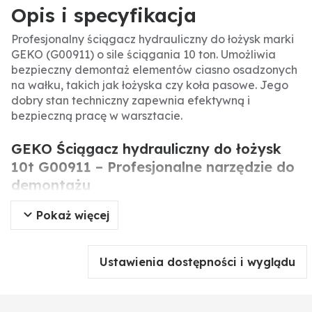
Opis i specyfikacja
Profesjonalny ściągacz hydrauliczny do łożysk marki
GEKO (G00911) o sile ściągania 10 ton. Umożliwia
bezpieczny demontaż elementów ciasno osadzonych
na wałku, takich jak łożyska czy koła pasowe. Jego
dobry stan techniczny zapewnia efektywną i
bezpieczną pracę w warsztacie.
GEKO Ściągacz hydrauliczny do łożysk
10t G00911 – Profesjonalne narzędzie do
demontażu
Pokaż więcej
Ściągacz hydrauliczny to niezbędne narzędzie w
każdym warsztacie, służące do montażu i demontażu
elementów ciasno osadzonych na wałkach. Dzięki sile
Ustawienia dostępności i wyglądu
ściągania 10 ton radzi sobie nawet z najbardziej
opornymi łożyskami, kołami pasowymi czy zębatymi.
Regularne użytkowanie wymaga dbałości o stan
techniczny.