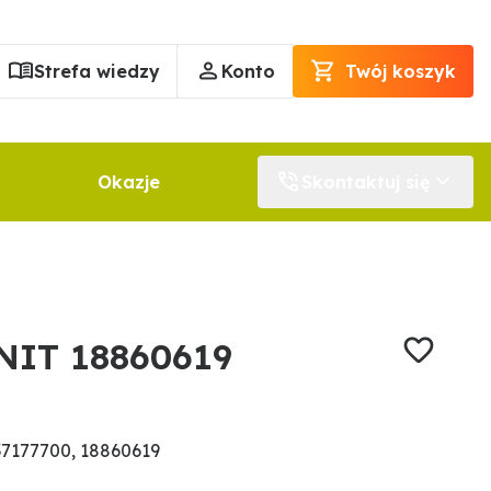
Strefa wiedzy
Konto
Twój koszyk
Okazje
Skontaktuj się
NIT 18860619
7177700, 18860619