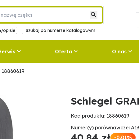
/opisie
Szukaj po numerze katalogowym
Serwis
Oferta
O nas
 18860619
Schlegel GRA
Kod produktu: 18860619
Numer(y) porównawcze: A13
40,84 zł
-0.01%