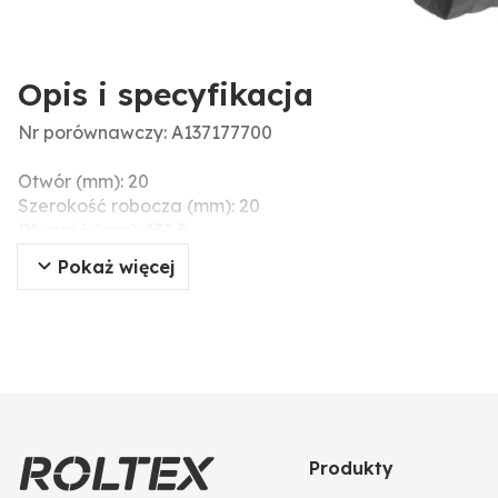
Opis i specyfikacja
Nr porównawczy: A137177700
Otwór (mm): 20
Szerokość robocza (mm): 20
Długość (mm): 132,5
Szerokość (mm): 20
Pokaż więcej
Produkty