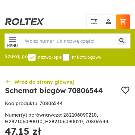
MENU
Szukaj po
nazwa/opis
nr katalogowy
Wróć do strony głównej
Schemat biegów 70806544
Kod produktu: 70806544
Numer(y) porównawcze: 282106090210,
H282106090010, H282106090020, 70806544
47,15 zł