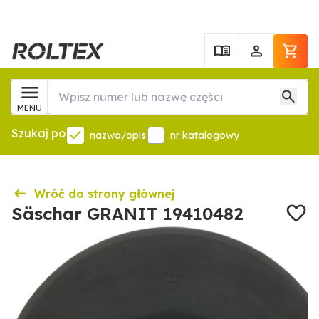
MENU
Szukaj po
nazwa/opis
nr katalogowy
Wróć do strony głównej
Säschar GRANIT 19410482