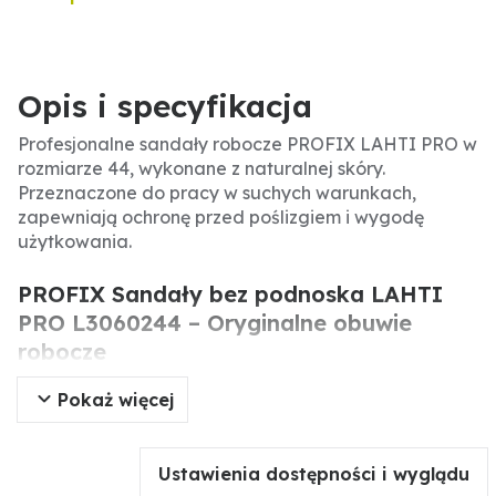
Opis i specyfikacja
Profesjonalne sandały robocze PROFIX LAHTI PRO w
rozmiarze 44, wykonane z naturalnej skóry.
Przeznaczone do pracy w suchych warunkach,
zapewniają ochronę przed poślizgiem i wygodę
użytkowania.
PROFIX Sandały bez podnoska LAHTI
PRO L3060244 – Oryginalne obuwie
robocze
Pokaż więcej
Oryginalne sandały bez podnoska PROFIX LAHTI
PRO to obuwie ochronne kategorii O1, dedykowane
do środowisk suchych. Skórzany wierzch gwarantuje
Ustawienia dostępności i wyglądu
trwałość, a antypoślizgowa podeszwa z poliuretanu