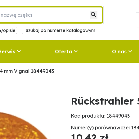
/opisie
Szukaj po numerze katalogowym
Serwis
Oferta
O nas
54 mm Vignal 18449043
Rückstrahler
Kod produktu: 18449043
Numer(y) porównawcze: 18
10,42 zł