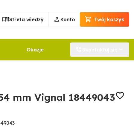
Strefa wiedzy
Konto
Twój koszyk
Okazje
Skontaktuj się
 54 mm Vignal 18449043
449043