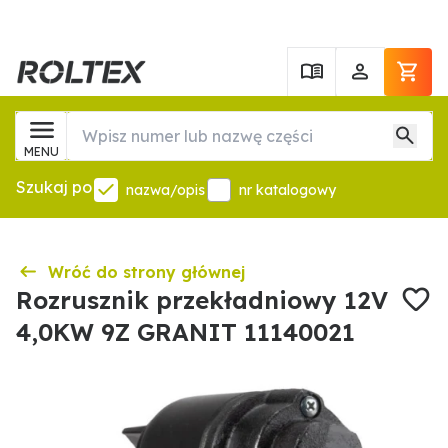
MENU
Szukaj po
nazwa/opis
nr katalogowy
Wróć do strony głównej
Rozrusznik przekładniowy 12V
4,0KW 9Z GRANIT 11140021