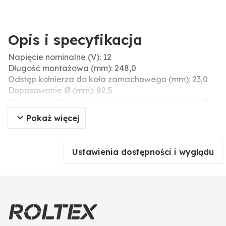
Opis i specyfikacja
Napięcie nominalne (V): 12
Długość montażowa (mm): 248,0
Odstęp kołnierza do koła zamachowego (mm): 23,0
Dopasowanie Ø (mm): 82,5
Mocowanie liczba otworów H x rozstaw D (mm) x Ø
(mm): 2 x 11,0 / 105,0
Pokaż więcej
Kąt montażowy (°): r 40
Wartości nominalne (V / kW / wpusty): 12 / 4,0 / 9
Liczba zębów: 9
Ustawienia dostępności i wyglądu
Moc nominalna (kW): 4,0
Budowa: GR