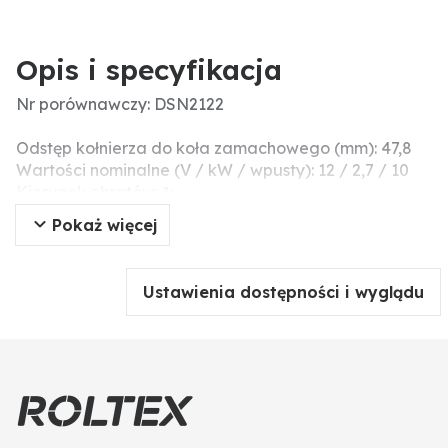
Opis i specyfikacja
Nr porównawczy: DSN2122
Odstęp kołnierza do koła zamachowego (mm): 47,8
Wartości nominalne (V / kW / wpusty): 12 / 2,7 / 10
Kierunek obrotów: ↻
Moc nominalna (kW): 2,7
Pokaż więcej
Długość montażowa (mm): 222
Napięcie nominalne (V): 12
Dopasowanie Ø (mm): 89
Ustawienia dostępności i wyglądu
Mocowanie liczba otworów H x rozstaw D (mm) x Ø
(mm): 3 x 11
Liczba zębów: 10