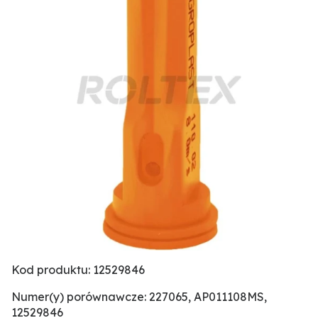
Kod produktu: 12529846
Numer(y) porównawcze: 227065, AP011108MS,
12529846