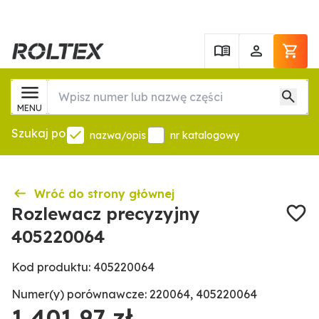
MENU
Szukaj po
nazwa/opis
nr katalogowy
Wróć do strony głównej
Rozlewacz precyzyjny
405220064
Kod produktu: 405220064
Numer(y) porównawcze: 220064, 405220064
1 401,97 zł