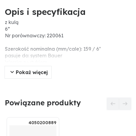
Opis i specyfikacja
z kulą
6”
Nr porównawczy: 220061
Szerokość nominalna (mm/cale): 159 / 6"
pasuje do: system Bauer
Wersja: z wtykiem
6”
Pokaż więcej
Dodatkowe informacje: Ocynkowany z gumową
dyszą, precyzyjna blaszka rozlewacza, mocowanie
na zacisk, kolanko przyłączeniowe ok. 60°, obszar
rozprowadzania ok. 12 m przy 0,5 bar
Powiązane produkty
4050200889