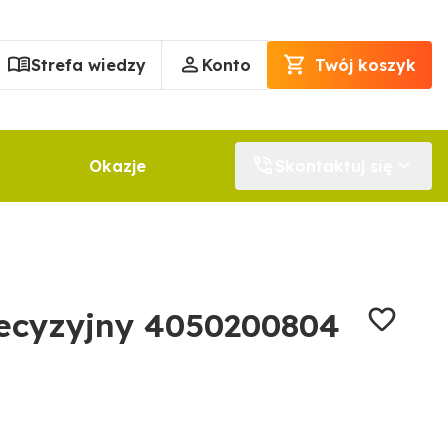
Strefa wiedzy
Konto
Twój koszyk
Okazje
Skontaktuj się
ecyzyjny 4050200804