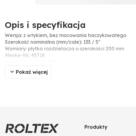
Opis i specyfikacja
Wersja: z wtykiem, bez mocowania haczykowatego
Szerokość nominalna (mm/cale): 133 / 5"
Wymiary: płytka rozdzielacza o szerokości 200 mm
Menke-Nr.: 45718
pasuje do: system Perrot
Dodatkowe informacje: odporny na znoszenie, wysokość 
Pokaż więcej
gumowego, opaski zaciskowej węża, precyzyjnego bl
Produkty