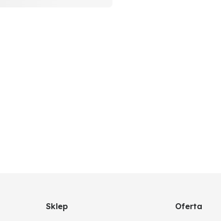
rozprysku = wysokość blachy rozlewacza, szerokość robocz
aszanego rozlewacza EXAKT
Sklep
Oferta