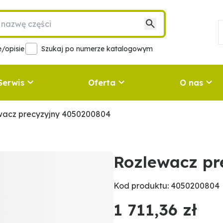
/opisie
Szukaj po numerze katalogowym
Serwis
Oferta
O nas
wacz precyzyjny 4050200804
Rozlewacz pr
Kod produktu: 4050200804
1 711,36 zł