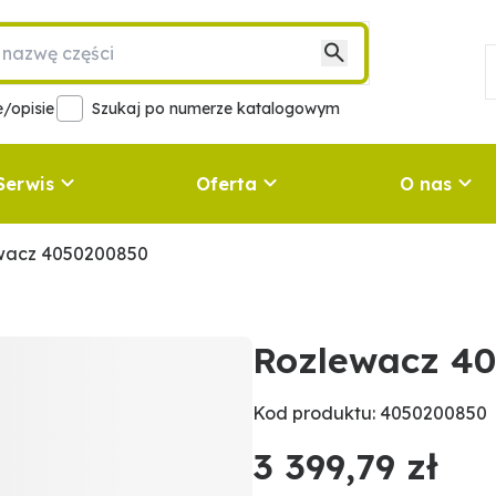
/opisie
Szukaj po numerze katalogowym
Serwis
Oferta
O nas
wacz 4050200850
Rozlewacz 4
Kod produktu: 4050200850
3 399,79 zł