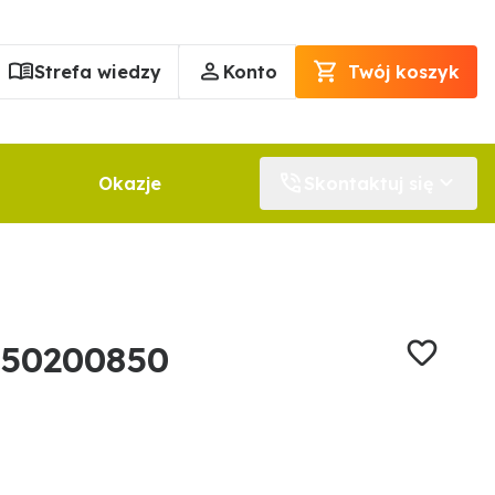
Strefa wiedzy
Konto
Twój koszyk
Okazje
Skontaktuj się
050200850