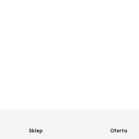
nieniem żelowym, odporna na korozję
Sklep
Oferta