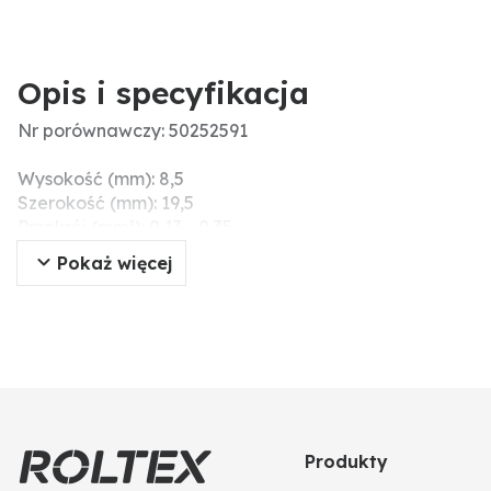
Opis i specyfikacja
Nr porównawczy: 50252591
Wysokość (mm): 8,5
Szerokość (mm): 19,5
Przekrój (mm²): 0,13 - 0,35
Liczba styków: 3-biegunowa
Pokaż więcej
Wymiary (mm): do przewodu z Ø 1,7
Dodatkowe informacje: zamknięta konstrukcja, z wypeł
Produkty