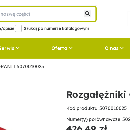
/opisie
Szukaj po numerze katalogowym
Serwis
Oferta
O nas
 GRANIT 5070010025
Rozgałęźniki
Kod produktu: 5070010025
Numer(y) porównawcze: 502
426,49 zł