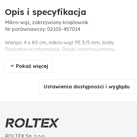
Opis i specyfikacja
Mikro-wąż, zakrzywiony kroplownik
Nr porównawczy: 02102-457014
Wersja: 4 x 80 cm, mikro-wąż PE 3/5 mm, biały
Dodatkowe informacje: Dzięki zmontowanemu
rozdzielaczowi NETAFIM™ kroplowniki z
kompensacją ciśnienia są gotowe do montażu na
Pokaż więcej
rurach PE.
Odległość między kroplownikami można dobrać
niemal dowolnie.
Ustawienia dostępności i wyglądu
Do każdego kroplownika dostarczany jest
rozdzielacz 2/4-drożny z mikrowężami 2/4 i
kroplownikami ze strzałkami kątowymi.
Te wstępnie zmontowane rozdzielacze 2/4-drożne
należy następnie tylko podłączyć do kroplowników.
ROLTEX Sp. z o.o.