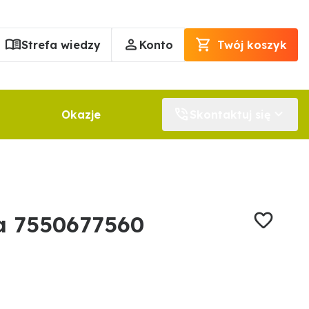
Strefa wiedzy
Konto
Twój koszyk
Okazje
Skontaktuj się
a 7550677560