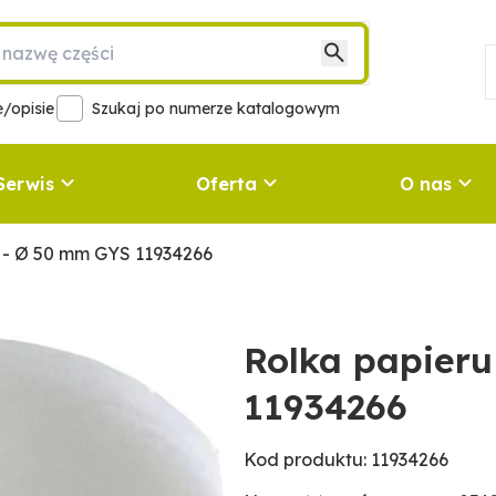
/opisie
Szukaj po numerze katalogowym
Serwis
Oferta
O nas
 - Ø 50 mm GYS 11934266
Rolka papier
11934266
Kod produktu: 11934266