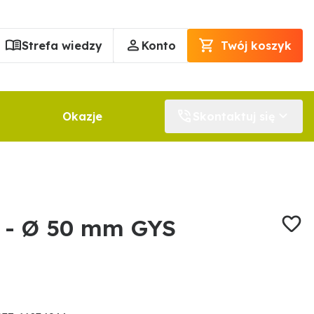
Strefa wiedzy
Konto
Twój koszyk
Okazje
Skontaktuj się
u - Ø 50 mm GYS