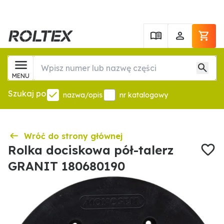
MENU
Szukaj po
nazwa/opis
nr katalogowy
Wróć do strony głównej
Rolka dociskowa pół-talerz
GRANIT 180680190