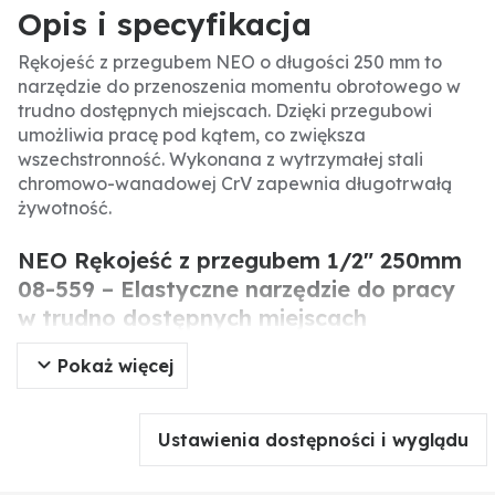
Opis i specyfikacja
Rękojeść z przegubem NEO o długości 250 mm to
narzędzie do przenoszenia momentu obrotowego w
trudno dostępnych miejscach. Dzięki przegubowi
umożliwia pracę pod kątem, co zwiększa
wszechstronność. Wykonana z wytrzymałej stali
chromowo-wanadowej CrV zapewnia długotrwałą
żywotność.
NEO Rękojeść z przegubem 1/2" 250mm
08-559 – Elastyczne narzędzie do pracy
w trudno dostępnych miejscach
Pokaż więcej
Rękojeść z przegubem marki NEO o długości 250 mm
służy do przenoszenia momentu obrotowego z
grzechotki na nasadkę w miejscach o ograniczonym
Ustawienia dostępności i wyglądu
dostępie. Dzięki przegubowi umożliwia pracę pod
kątem, co jest nieocenione w ciasnych przestrzeniach.
Wykonana z wytrzymałej stali chromowo-wanadowej