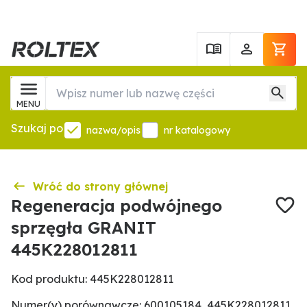
MENU
Szukaj po
nazwa/opis
nr katalogowy
Wróć do strony głównej
Regeneracja podwójnego
sprzęgła GRANIT
445K228012811
Kod produktu: 445K228012811
Numer(y) porównawcze: 600105184, 445K228012811