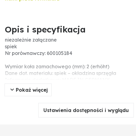
Opis i specyfikacja
niezależnie załączane
spiek
Nr porównawczy: 600105184
Wymiar koła zamachowego (mm): 2 (erhöht)
Dane dot. materiału: spiek – okładzina sprzęgła
Informacje dodatkowe: MADE IN GERMANY
Wymiary (mm): 34 x 40
Pokaż więcej
12 wpustów
Ustawienia dostępności i wyglądu