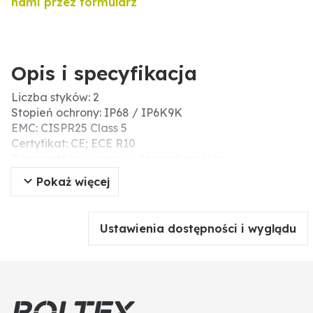
nami przez formularz
Opis i specyfikacja
Liczba styków: 2
Stopień ochrony: IP68 / IP6K9K
EMC: CISPR25 Class 5
Certyfikat: CE; ECE R10
Typ montażu: pionowy, do przykręcenia
Typ: kwadratowy
Pokaż więcej
Kolor światła (K): 3000 / 4500 / 6000
Informacje dodatkowe: Inne funkcje: możliwość
zmiany koloru
Ustawienia dostępności i wyglądu
Ustawianie temperatury barwowej:
Reflektory znajdują się w trybie regulacji przez
pierwsze 5 sekund po włączeniu.
Wyłączenie i ponowne włączenie powoduje przejście
do następnej temperatury barwowej.