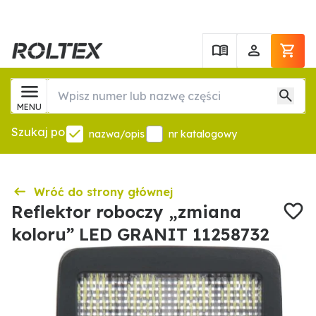
MENU
Szukaj po
nazwa/opis
nr katalogowy
Wróć do strony głównej
Reflektor roboczy „zmiana
koloru” LED GRANIT 11258732