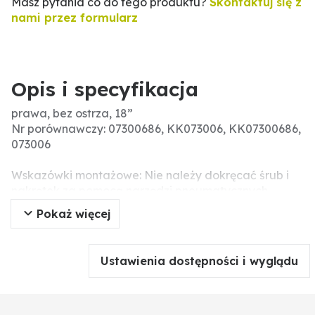
Masz pytania co do tego produktu?
Skontaktuj się z
nami przez formularz
Opis i specyfikacja
prawa, bez ostrza, 18”
Nr porównawczy: 07300686, KK073006, KK07300686,
073006
Wskazówki montażowe: Nie należy dokręcać śrub i
nakrętek za pomocą narzędzi pneumatycznych,
ponieważ może to prowadzić do uszkodzenia części
Pokaż więcej
roboczej (pęknięcia naprężeniowe).
Ustawienia dostępności i wyglądu