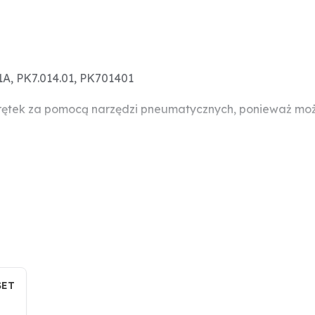
A, PK7.014.01, PK701401
rętek za pomocą narzędzi pneumatycznych, ponieważ może
SET