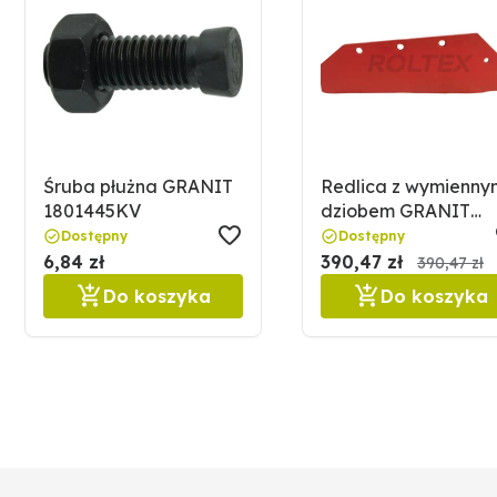
Śruba płużna GRANIT
Redlica z wymienny
1801445KV
dziobem GRANIT
56046 PK701301 SE
Dostępny
Dostępny
6,84 zł
390,47 zł
390,47 zł
Do koszyka
Do koszyka