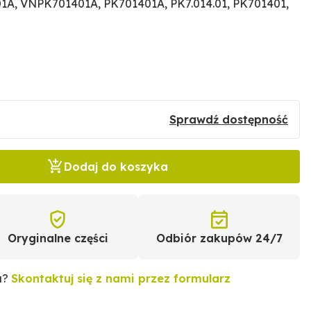
1A, VNPK701401A, PK701401A, PK7.014.01, PK701401,
Sprawdź dostępność
Dodaj do koszyka
Oryginalne części
Odbiór zakupów 24/7
u?
Skontaktuj się z nami przez formularz