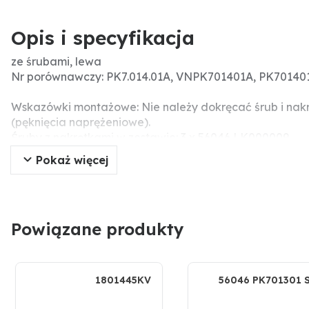
Opis i specyfikacja
ze śrubami, lewa
Nr porównawczy: PK7.014.01A, VNPK701401A, PK701401
Wskazówki montażowe: Nie należy dokręcać śrub i nak
(pęknięcia naprężeniowe).
Śruby z nakrętkami w zestawie: 3 x 56046 LK000009
Pokaż więcej
Powiązane produkty
1801445KV
56046 PK701301 