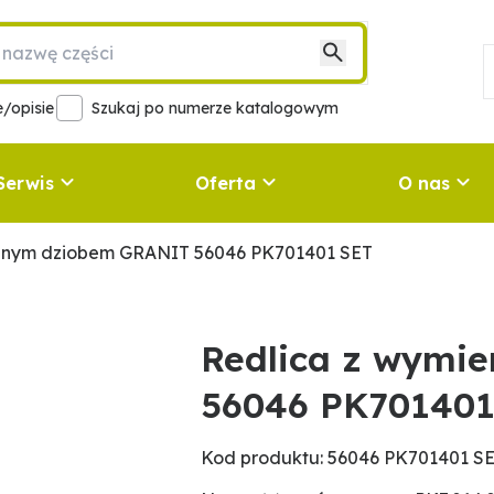
/opisie
Szukaj po numerze katalogowym
Serwis
Oferta
O nas
nnym dziobem GRANIT 56046 PK701401 SET
Redlica z wymi
56046 PK701401
Kod produktu: 56046 PK701401 S