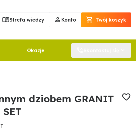
Strefa wiedzy
Konto
Twój koszyk
Okazje
Skontaktuj się
ennym dziobem GRANIT
 SET
ET