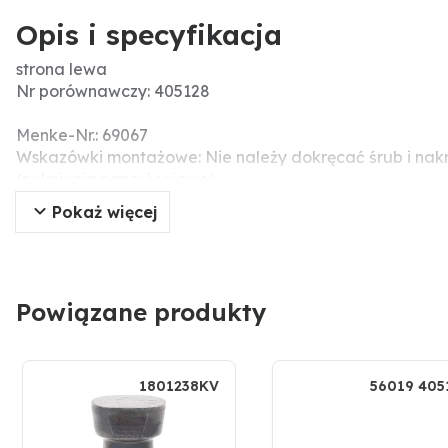
Opis i specyfikacja
strona lewa
Nr porównawczy: 405128
Menke-Nr.: 69067
Wskazówki montażowe: Nie należy dokręcać śrub i nak
(pęknięcia naprężeniowe).
Pasujące śruby: 3 x 1801238KV
Pokaż więcej
Powiązane produkty
1801238KV
56019 405