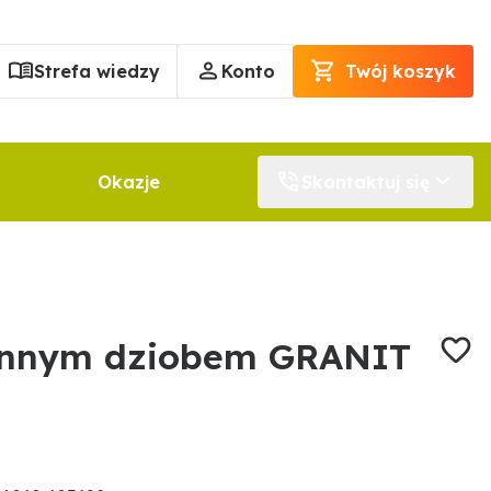
Strefa wiedzy
Konto
Twój koszyk
Okazje
Skontaktuj się
ennym dziobem GRANIT