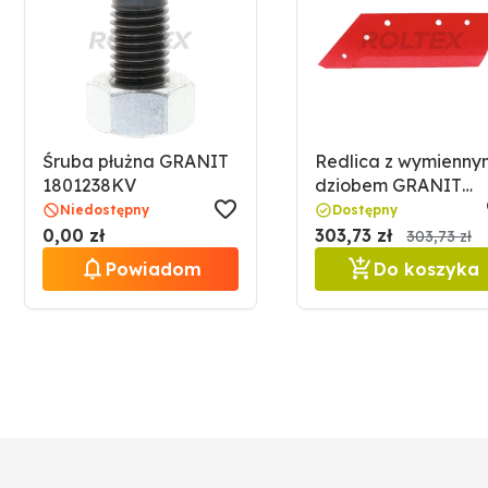
Śruba płużna GRANIT
Redlica z wymienny
1801238KV
dziobem GRANIT
56019 405127
Niedostępny
Dostępny
0,00 zł
303,73 zł
303,73 zł
Powiadom
Do koszyka