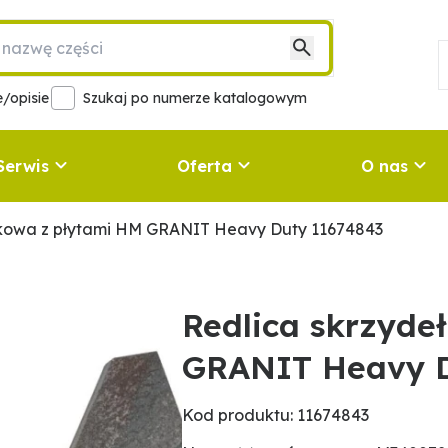
/opisie
Szukaj po numerze katalogowym
Serwis
Oferta
O nas
łkowa z płytami HM GRANIT Heavy Duty 11674843
Redlica skrzyde
GRANIT Heavy D
Kod produktu: 11674843