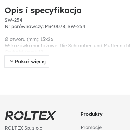
Opis i specyfikacja
SW-254
Nr porównawczy: M340078, SW-254
Ø otworu (mm): 15x26
Wskazówki montażowe: Die Schrauben und Mutter nicht 
Grubość (mm): 12
Verstärkungsvariante: Hartmetall & Aufpanzerung
Pokaż więcej
Liczba otworów: 2
Rozstaw otworów (mm): 60
Szerokość robocza (mm): 300
Produkty
Promocje
ROLTEX Sp. z o.o.