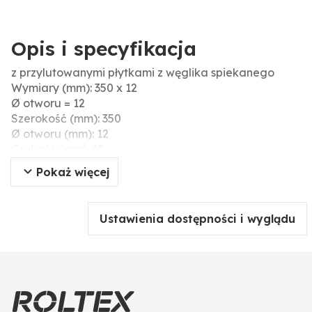
Opis i specyfikacja
z przylutowanymi płytkami z węglika spiekanego
Wymiary (mm): 350 x 12
Ø otworu = 12
Szerokość (mm): 350
Ø otworu (mm): 12
Grubość (mm): 12
Verstärkungsvariante: Hartmetall & Aufpanzerung
Pokaż więcej
Wskazówki montażowe: Die Schrauben und Mutter
nicht mit einem Druckluftwerkzeug anziehen, da
dieses das Verschleißteil beschädigen kann
Ustawienia dostępności i wyglądu
(Spannungsrisse).