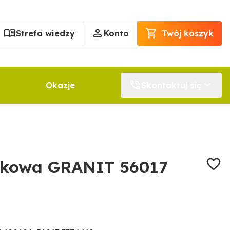
Strefa wiedzy
Konto
Twój koszyk
Okazje
Skontaktuj się
ełkowa GRANIT 56017