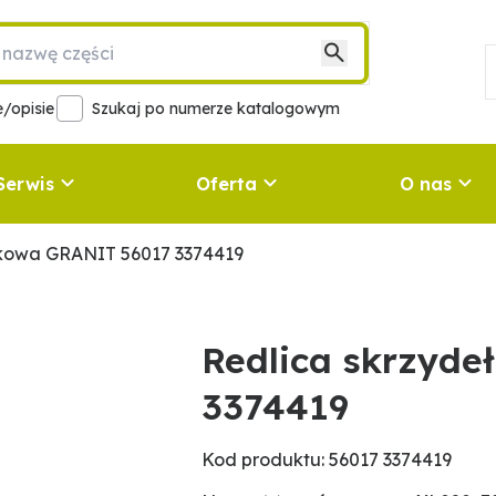
/opisie
Szukaj po numerze katalogowym
Serwis
Oferta
O nas
łkowa GRANIT 56017 3374419
Redlica skrzyd
3374419
Kod produktu: 56017 3374419