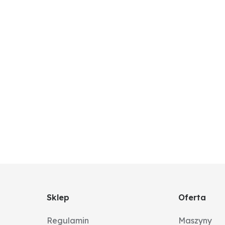
rętek za pomocą narzędzi pneumatycznych, ponieważ może
Sklep
Oferta
Regulamin
Maszyny