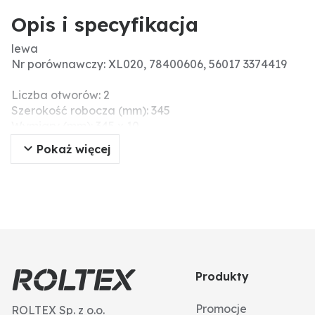
Opis i specyfikacja
lewa
Nr porównawczy: XL020, 78400606, 56017 3374419
Liczba otworów: 2
Szerokość robocza (mm): 345
Wymiary (mm): 345 x 10
Pasujące śruby: 2x 56017 3011805
Pokaż więcej
Grubość (mm): 10
pasuje do: Lemken
Rozstaw otworów (mm): 70
Menke-Nr.: 46344
Wskazówki montażowe: Nie należy dokręcać śrub i nak
(pęknięcia naprężeniowe).
Produkty
Promocje
ROLTEX Sp. z o.o.