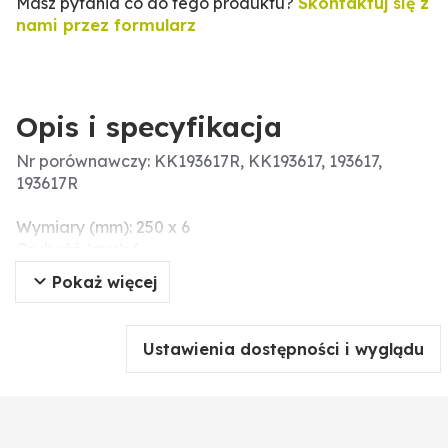
Masz pytania co do tego produktu?
Skontaktuj się z
nami przez formularz
Opis i specyfikacja
Nr porównawczy: KK193617R, KK193617, 193617,
193617R
Wymiary (mm): 250 x 6
Grubość (mm): 6
Szerokość robocza (mm): 250
Pokaż więcej
Wskazówki montażowe: Die Schrauben und Mutter
nicht mit einem Druckluftwerkzeug anziehen, da
dieses das Verschleißteil beschädigen kann
Ustawienia dostępności i wyglądu
(Spannungsrisse).
Rozstaw otworów (mm): 40-55