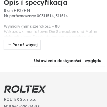
Opis i specyfikacja
8 cm HFZ/HM
Nr porównawczy: 00311514, 311514
Wymiary (mm): szerokość = 80
Wskazówki montażowe: Die Schrauben und Mutter
nicht mit einem Druckluftwerkzeug anziehen, da
dieses das Verschleißteil beschädigen kann
Pokaż więcej
(Spannungsrisse).
Ustawienia dostępności i wyglądu
ROLTEX Sp. z o.o.
NIP 564-000-14-88