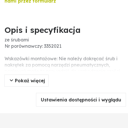
nami przez formularz
Opis i specyfikacja
ze śrubami
Nr porównawczy: 3352021
Wskazówki montażowe: Nie należy dokręcać śrub i
nakrętek za pomocą narzędzi pneumatycznych,
ponieważ może to prowadzić do uszkodzenia części
roboczej (pęknięcia naprężeniowe).
Pokaż więcej
Śruby z nakrętkami w zestawie: 2 x 1801235810
Ustawienia dostępności i wyglądu