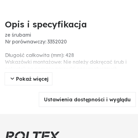
Opis i specyfikacja
ze śrubami
Nr porównawczy: 3352020
Długość całkowita (mm): 428
Wskazówki montażowe: Nie należy dokręcać śrub i
nakrętek za pomocą narzędzi pneumatycznych,
ponieważ może to prowadzić do uszkodzenia części
Pokaż więcej
roboczej (pęknięcia naprężeniowe).
Śruby z nakrętkami w zestawie: 2 x 1801235810
Rozstaw otworów (mm): 136
Ustawienia dostępności i wyglądu